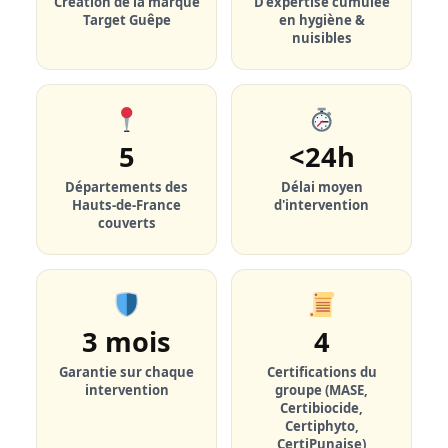
Création de la marque
D'expertise cumulée
Target Guêpe
en hygiène &
nuisibles
5
<24h
Départements des
Délai moyen
Hauts-de-France
d'intervention
couverts
3 mois
4
Garantie sur chaque
Certifications du
intervention
groupe (MASE,
Certibiocide,
Certiphyto,
CertiPunaise)