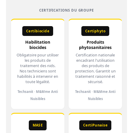
CERTIFICATIONS DU GROUPE
Certibiocide
Certiphyto
Habilitation
Produits
biocides
phytosanitaires
Obligatoire pour utiliser
Certification nationale
les produits de
encadrant l'utilisation
traitement des nids.
des produits de
Nos techniciens sont
protection. Garantit un
habilités à intervenir en
traitement raisonné et
toute légalité.
sécurisé.
Techsanit · M&Mme Anti
Techsanit · M&Mme Anti
Nuisibles
Nuisibles
MASE
CertiPunaise