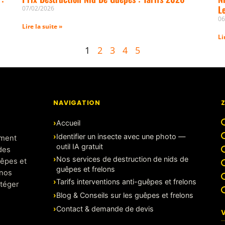
L
07/02/2026
06
Lire la suite »
Li
1
2
3
4
5
NAVIGATION
Accueil
Identifier un insecte avec une photo —
ement
outil IA gratuit
 des
Nos services de destruction de nids de
uêpes et
guêpes et frelons
 nos
Tarifs interventions anti-guêpes et frelons
otéger
Blog & Conseils sur les guêpes et frelons
Contact & demande de devis
V