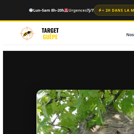
Lun–Sam 8h–20h
Urgences
7j/7
< 2H DANS LA 
Nos