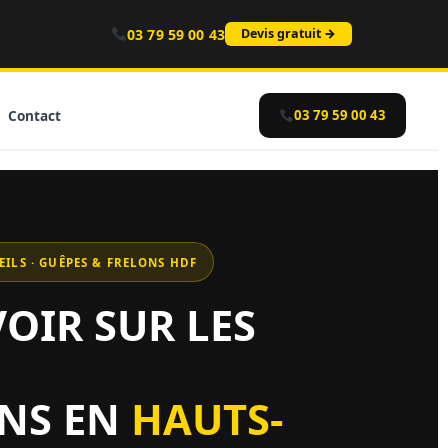
03 79 59 00 43
Devis gratuit →
Contact
03 79 59 00 43
ILS · GUÊPES & FRELONS HDF
OIR SUR LES
ONS EN
HAUTS-