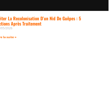
viter La Recolonisation D’un Nid De Guêpes : 5
ctions Après Traitement
/05/2026
re la suite »