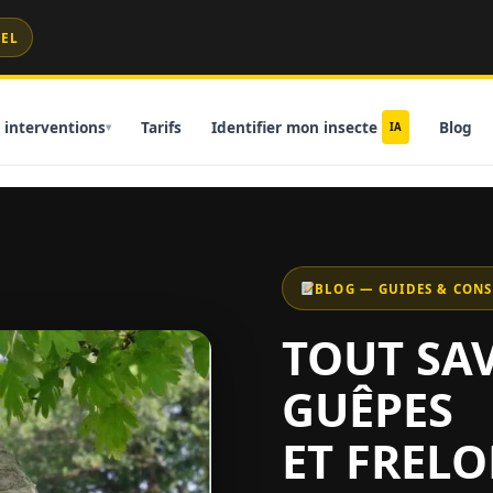
MEL
 interventions
Tarifs
Identifier mon insecte
Blog
IA
BLOG — GUIDES & CONSE
TOUT SAV
GUÊPES
ET FREL