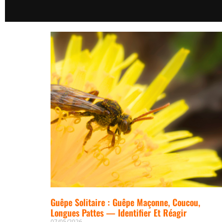
Guêpe Solitaire : Guêpe Maçonne, Coucou,
Longues Pattes — Identifier Et Réagir
07/05/2026