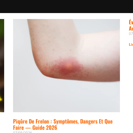
É
A
07
Li
Piqûre De Frelon : Symptômes, Dangers Et Que
Faire — Guide 2026
07/05/2026