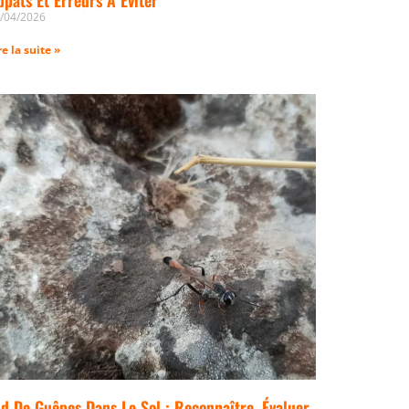
/04/2026
re la suite »
id De Guêpes Dans Le Sol : Reconnaître, Évaluer