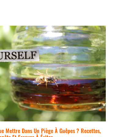
ue Mettre Dans Un Piège À Guêpes ? Recettes,
ppâts Et Erreurs À Éviter