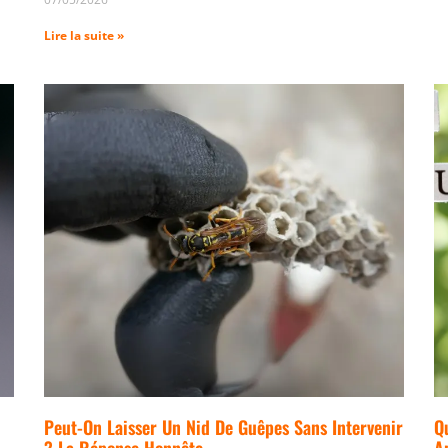
Lire la suite »
Peut-On Laisser Un Nid De Guêpes Sans Intervenir
Q
? La Réponse Honnête
A