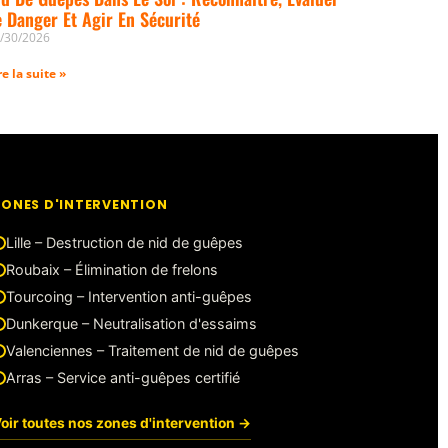
e Danger Et Agir En Sécurité
/30/2026
re la suite »
ZONES D'INTERVENTION
Lille – Destruction de nid de guêpes
Roubaix – Élimination de frelons
Tourcoing – Intervention anti-guêpes
Dunkerque – Neutralisation d'essaims
Valenciennes – Traitement de nid de guêpes
Arras – Service anti-guêpes certifié
oir toutes nos zones d'intervention →