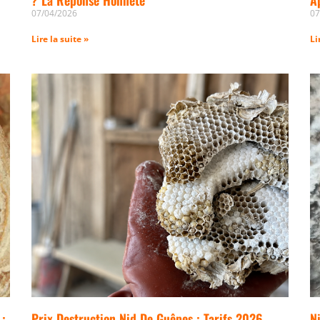
07/04/2026
07
Lire la suite »
Li
 :
Prix Destruction Nid De Guêpes : Tarifs 2026
N