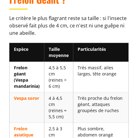
Le critère le plus flagrant reste sa taille : si l'insecte
observé fait plus de 4 cm, ce n'est ni une guêpe ni
une abeille.
Espèce
Taille
Particularités
moyenne
Frelon
4,5 à 5,5
Très massif, ailes
géant
cm
larges, tête orange
(Vespa
(reines >
mandarinia)
6 cm)
Vespa soror
4 à 4,5
Très proche du frelon
cm
géant, attaques
(reines ≈
groupées de ruches
5,5 cm)
Frelon
2,5 à 3
Plus sombre,
asiatique
cm
abdomen orangé