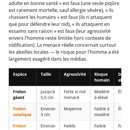
adulte en bonne santé » est faux (une seule piqûre
est rarement mortelle, sauf allergie sévère), « ils
chassent les humains » est faux (ils n'attaquent
que pour défendre leur nid), « ils attaquent en
essaims sans raison » est faux (leur agressivité
envers l'homme reste limitée hors contexte de
nidification). La menace réelle concernait surtout
les abeilles locales — le risque pour l'homme a été
largement exagéré dans les médias.
Espèce
Taille
Agressivité
Risque
Dange
humain
abeill
Frelon
Jusqu'à
Forte si nid
Modéré
Élevé
géant
5,5 cm
menacé
à élevé
Frelon
Environ
Moyenne
Faible à
Élevé
asiatique
3 cm
modéré
Frelon
Environ
Faible
Faible
Faible