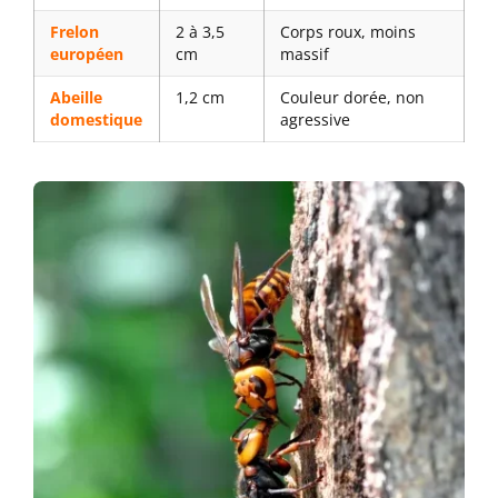
Frelon
2 à 3,5
Corps roux, moins
européen
cm
massif
Abeille
1,2 cm
Couleur dorée, non
domestique
agressive