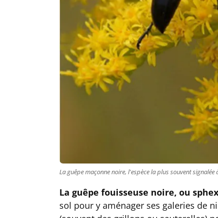
La guêpe maçonne noire, l'espèce la plus souvent signalée 
La guêpe fouisseuse noire, ou sphex
sol pour y aménager ses galeries de nid