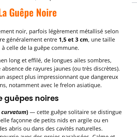
La Guêpe Noire
ement noir, parfois légèrement métallisé selon
sure généralement entre
1,5 et 3 cm
, une taille
e, à celle de la guêpe commune.
en long et effilé, de longues ailes sombres,
 absence de rayures jaunes (ou très discrètes).
 un aspect plus impressionnant que dangereux
ns, notamment avec le frelon asiatique.
e guêpes noires
n curvatum
)
— cette guêpe solitaire se distingue
lle façonne de petits nids en argile ou en
des abris ou dans des cavités naturelles.
 nourrie avec des proies paralysées. Calme et