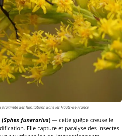
à proximité des habitations dans les Hauts-de-France.
 (
Sphex funerarius
)
— cette guêpe creuse le
ification. Elle capture et paralyse des insectes