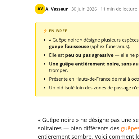
AV
A. Vasseur
· 30 juin 2026 · 11 min de lecture
EN BREF
« Guêpe noire » désigne plusieurs espèces 
guêpe fouisseuse
(Sphex funerarius).
Elle est
peu ou pas agressive
— elle ne p
Une guêpe entièrement noire, sans au
tromper.
Présente en Hauts-de-France de mai à octob
Un nid isolé loin des zones de passage n'
« Guêpe noire » ne désigne pas une s
solitaires — bien différents des
guêpe
entièrement sombre. Voici comment le