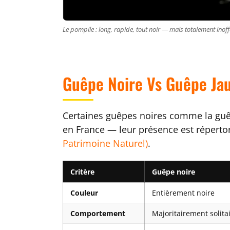
Le pompile : long, rapide, tout noir — mais totalement inoffe
Guêpe Noire Vs Guêpe Jau
Certaines guêpes noires comme la gu
en France — leur présence est répertori
Patrimoine Naturel)
.
Critère
Guêpe noire
Couleur
Entièrement noire
Comportement
Majoritairement solita