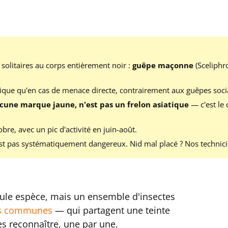
solitaires au corps entièrement noir :
guêpe maçonne
(Sceliphr
ique qu'en cas de menace directe, contrairement aux guêpes socia
cune marque jaune, n'est pas un frelon asiatique
— c'est le 
re, avec un pic d'activité en juin-août.
est pas systématiquement dangereux. Nid mal placé ? Nos technic
eule espèce, mais un ensemble d'insectes
s communes
— qui partagent une teinte
s reconnaître, une par une.