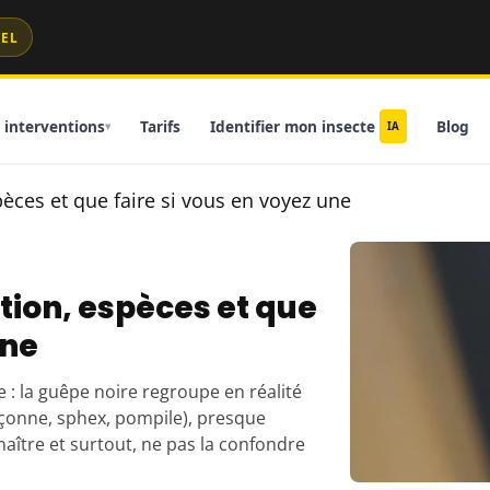
MEL
 interventions
Tarifs
Identifier mon insecte
Blog
IA
pèces et que faire si vous en voyez une
ation, espèces et que
une
e : la guêpe noire regroupe en réalité
açonne, sphex, pompile), presque
aître et surtout, ne pas la confondre