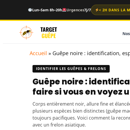
Lun–Sam 8h–20h
Urgences
7j/7
< 2H DANS LA 
Nos
Accueil
»
Guêpe noire : identification, es
IDENTIFIER LES GUÊPES & FRELONS
Guêpe noire : identific
faire si vous en voyez 
Corps entièrement noir, allure fine et élancé
plusieurs espèces bien distinctes (guêpe m
toujours pacifiques. Voici comment la reconn
avec un frelon asiatique.