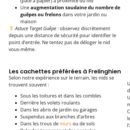
(pâte à papier) à proximité du nid
Une
augmentation soudaine du nombre de
guêpes ou frelons
dans votre jardin ou
maison
Astuce Target Guêpe
: observez discrètement
depuis une distance de sécurité pour identifier le
point d’entrée. Ne tentez pas de déloger le nid
vous-même.
Les cachettes préférées à Frelinghien
Selon notre expérience sur le terrain, les nids se
trouvent souvent :
d
Sous les toitures et dans les combles
Derrière les volets roulants
m
Dans les abris de jardin ou garages
C
Suspendus aux branches d’arbres
l
Dans les trous de
murs
ou de sols
l