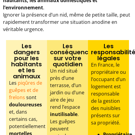
habitants, les animaux domestiques et
l’environnement
.
Ignorer la présence d’un nid, même de petite taille, peut
rapidement transformer une situation anodine en
véritable urgence.
Les
Les
Les
dangers
conséquences
responsabilit
pour les
sur votre
légales
habitants
quotidien
En France, le
et les
Un nid situé
propriétaire ou
animaux
près d’une
l’occupant d’un
Les
piqûres de
terrasse, d’un
logement est
guêpes et de
jardin ou d’une
responsable
frelons
sont
aire de jeu
de la gestion
douloureuses
rend l’espace
des nuisibles
et, dans
inutilisable
.
présents sur
certains cas,
Les guêpes
sa propriété.
potentiellement
peuvent
mortelles
Propriétaire