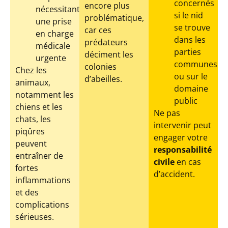
concernés
encore plus
nécessitant
si le nid
problématique,
une prise
se trouve
car ces
en charge
dans les
prédateurs
médicale
parties
déciment les
urgente
communes
colonies
Chez les
ou sur le
d’abeilles.
animaux,
domaine
notamment les
public
chiens et les
Ne pas
chats, les
intervenir peut
piqûres
engager votre
peuvent
responsabilité
entraîner de
civile
en cas
fortes
d’accident.
inflammations
et des
complications
sérieuses.