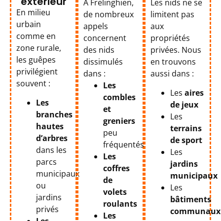
extérieur
À Frelinghien,
Les nids ne se
En milieu
de nombreux
limitent pas
urbain
appels
aux
comme en
concernent
propriétés
zone rurale,
des nids
privées. Nous
les guêpes
dissimulés
en trouvons
privilégient
dans :
aussi dans :
souvent :
Les
Les
aires
combles
Les
de jeux
et
branches
Les
greniers
hautes
terrains
peu
d’arbres
de sport
fréquentés
dans les
Les
Les
parcs
jardins
coffres
municipaux
municipaux
de
ou
Les
volets
jardins
bâtiments
roulants
privés
communaux
Les
Les