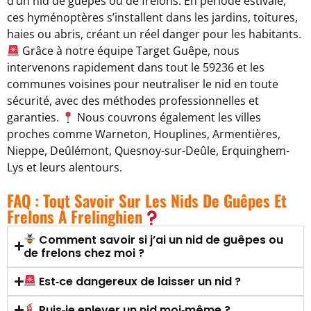
d’un nid de guêpes ou de frelons. En période estivale,
ces hyménoptères s’installent dans les jardins, toitures,
haies ou abris, créant un réel danger pour les habitants.
Grâce à notre équipe Target Guêpe, nous
intervenons rapidement dans tout le 59236 et les
communes voisines pour neutraliser le nid en toute
sécurité, avec des méthodes professionnelles et
garanties.
Nous couvrons également les villes
proches comme Warneton, Houplines, Armentières,
Nieppe, Deûlémont, Quesnoy-sur-Deûle, Erquinghem-
Lys et leurs alentours.
FAQ : Tout Savoir Sur Les Nids De Guêpes Et
Frelons À Frelinghien
Comment savoir si j’ai un nid de guêpes ou
de frelons chez moi ?
Est‑ce dangereux de laisser un nid ?
Puis‑je enlever un nid moi‑même ?