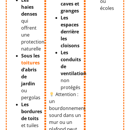
ou
caves et
haies
écoles
granges
denses
Les
qui
espaces
offrent
derrière
une
les
protection
cloisons
naturelle
Les
Sous les
conduits
toitures
de
d’abris
ventilation
de
non
jardin
protégés
ou
Attention :
pergolas
un
Les
bourdonnement
bordures
sourd dans un
de toits
mur ou un
et tuiles
plafond peut