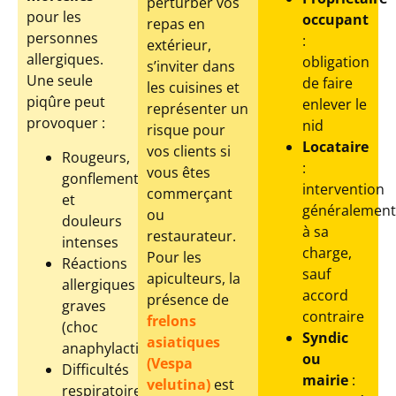
perturber vos
pour les
occupant
repas en
personnes
:
extérieur,
allergiques.
obligation
s’inviter dans
Une seule
de faire
les cuisines et
piqûre peut
enlever le
représenter un
provoquer :
nid
risque pour
Locataire
vos clients si
Rougeurs,
:
vous êtes
gonflements
intervention
commerçant
et
généralement
ou
douleurs
à sa
restaurateur.
intenses
charge,
Pour les
Réactions
sauf
apiculteurs, la
allergiques
accord
présence de
graves
contraire
frelons
(choc
Syndic
asiatiques
anaphylactique)
ou
(Vespa
Difficultés
mairie
:
velutina)
est
respiratoires