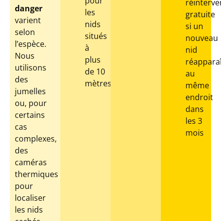
pour
réinterve
danger
les
gratuite
varient
nids
si un
selon
situés
nouveau
l’espèce.
à
nid
Nous
plus
réapparaî
utilisons
de 10
au
des
mètres
même
jumelles
endroit
ou, pour
dans
certains
les 3
cas
mois
complexes,
des
caméras
thermiques
pour
localiser
les nids