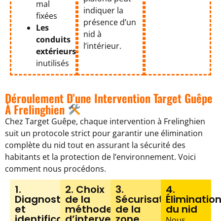
mal
indiquer la
fixées
présence d’un
Les
nid à
conduits
l’intérieur.
extérieurs
inutilisés
Déroulement D’une Intervention Target Guêpe
À Frelinghien
Chez Target Guêpe, chaque intervention à Frelinghien
suit un protocole strict pour garantir une élimination
complète du nid tout en assurant la sécurité des
habitants et la protection de l’environnement. Voici
comment nous procédons.
1.
2. Choix
3.
4.
Diagnostic
de la
Sécurisation
Éliminatio
et
méthode
de la
du nid
identification
d’intervention
zone
Nous