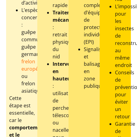
d’activité
rapide
complet
L’impossib
L’espèce
Traitement
d’équipements
pour
concernée
mécanique
de
les
:
:
protection
insectes
guêpe
retrait
individuelle
de
commune,
physique
(EPI)
reconstru
guêpe
du
Signalisation
au
germanique,
nid
et
même
frelon
Intervention
balisage
endroit
européen
en
en
Conseils
ou
hauteur
zone
de
frelon
:
publique
préventi
asiatique
utilisation
pour
Cette
de
éviter
étape est
perches
un
essentielle,
télescopiques
retour
car le
ou
Garantie
comportement
nacelle
de
et le