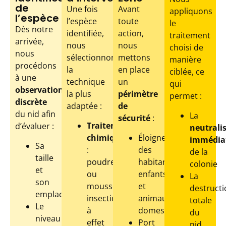
de
Une fois
Avant
appliquons
l’espèce
l’espèce
toute
le
Dès notre
identifiée,
action,
traitement
arrivée,
nous
nous
choisi de
nous
sélectionnons
mettons
manière
procédons
la
en place
ciblée, ce
à une
technique
un
qui
observation
la plus
périmètre
permet :
discrète
adaptée :
de
du nid afin
La
sécurité
:
Traitement
d’évaluer :
neutrali
chimique
Éloignement
immédia
Sa
:
des
de la
taille
poudre
habitants,
colonie
et
ou
enfants
La
son
mousse
et
destructi
emplacement
insecticide
animaux
totale
Le
à
domestiques
du
niveau
effet
Port
nid