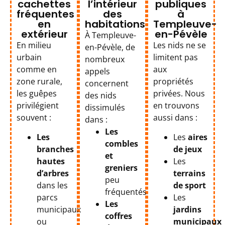
cachettes
l’intérieur
publiques
fréquentes
des
à
en
habitations
Templeuve-
extérieur
en-Pévèle
À Templeuve-
En milieu
Les nids ne se
en-Pévèle, de
urbain
limitent pas
nombreux
comme en
aux
appels
zone rurale,
propriétés
concernent
les guêpes
privées. Nous
des nids
privilégient
en trouvons
dissimulés
souvent :
aussi dans :
dans :
Les
Les
Les
aires
combles
branches
de jeux
et
hautes
Les
greniers
d’arbres
terrains
peu
dans les
de sport
fréquentés
parcs
Les
Les
municipaux
jardins
coffres
ou
municipaux