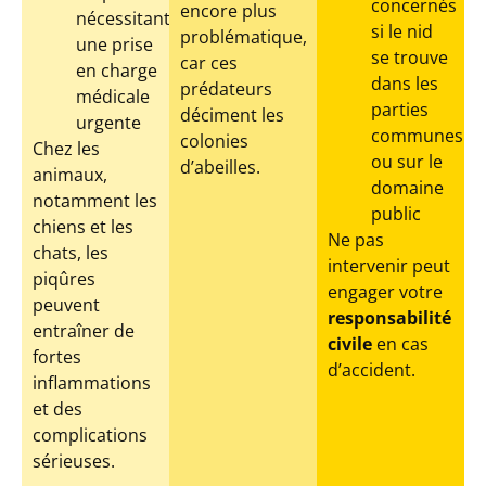
concernés
encore plus
nécessitant
si le nid
problématique,
une prise
se trouve
car ces
en charge
dans les
prédateurs
médicale
parties
déciment les
urgente
communes
colonies
Chez les
ou sur le
d’abeilles.
animaux,
domaine
notamment les
public
chiens et les
Ne pas
chats, les
intervenir peut
piqûres
engager votre
peuvent
responsabilité
entraîner de
civile
en cas
fortes
d’accident.
inflammations
et des
complications
sérieuses.