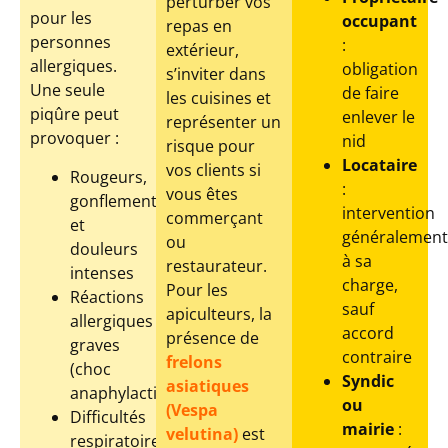
perturber vos
pour les
occupant
repas en
personnes
:
extérieur,
allergiques.
obligation
s’inviter dans
Une seule
de faire
les cuisines et
piqûre peut
enlever le
représenter un
provoquer :
nid
risque pour
Locataire
vos clients si
Rougeurs,
:
vous êtes
gonflements
intervention
commerçant
et
généralement
ou
douleurs
à sa
restaurateur.
intenses
charge,
Pour les
Réactions
sauf
apiculteurs, la
allergiques
accord
présence de
graves
contraire
frelons
(choc
Syndic
asiatiques
anaphylactique)
ou
(Vespa
Difficultés
mairie
:
velutina)
est
respiratoires