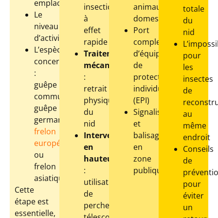
emplacement
insecticide
animaux
totale
Le
à
domestiques
du
niveau
effet
Port
nid
d’activité
rapide
complet
L’impossib
L’espèce
Traitement
d’équipements
pour
concernée
mécanique
de
les
:
:
protection
insectes
guêpe
retrait
individuelle
de
commune,
physique
(EPI)
reconstru
guêpe
du
Signalisation
au
germanique,
nid
et
même
frelon
Intervention
balisage
endroit
européen
en
en
Conseils
ou
hauteur
zone
de
frelon
:
publique
préventi
asiatique
utilisation
pour
Cette
de
éviter
étape est
perches
un
essentielle,
télescopiques