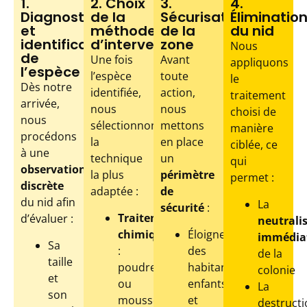
1.
2. Choix
3.
4.
Diagnostic
de la
Sécurisation
Éliminatio
et
méthode
de la
du nid
identification
d’intervention
zone
Nous
de
Une fois
Avant
appliquons
l’espèce
l’espèce
toute
le
Dès notre
identifiée,
action,
traitement
arrivée,
nous
nous
choisi de
nous
sélectionnons
mettons
manière
procédons
la
en place
ciblée, ce
à une
technique
un
qui
observation
la plus
périmètre
permet :
discrète
adaptée :
de
du nid afin
La
sécurité
:
Traitement
d’évaluer :
neutrali
chimique
Éloignement
immédia
Sa
:
des
de la
taille
poudre
habitants,
colonie
et
ou
enfants
La
son
mousse
et
destructi