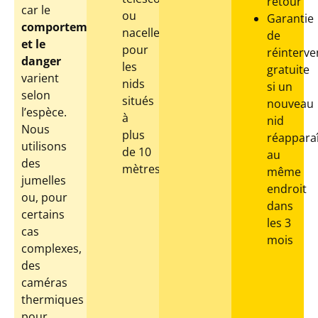
retour
car le
ou
Garantie
comportement
nacelle
de
et le
pour
réinterve
danger
les
gratuite
varient
nids
si un
selon
situés
nouveau
l’espèce.
à
nid
Nous
plus
réapparaî
utilisons
de 10
au
des
mètres
même
jumelles
endroit
ou, pour
dans
certains
les 3
cas
mois
complexes,
des
caméras
thermiques
pour