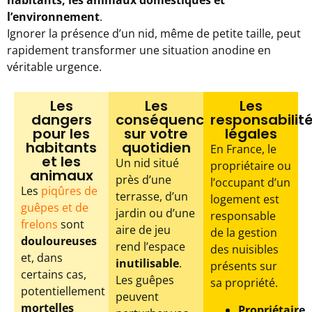
l’environnement
.
Ignorer la présence d’un nid, même de petite taille, peut
rapidement transformer une situation anodine en
véritable urgence.
Les
Les
Les
dangers
conséquences
responsabilit
pour les
sur votre
légales
habitants
quotidien
En France, le
et les
Un nid situé
propriétaire ou
animaux
près d’une
l’occupant d’un
Les
piqûres de
terrasse, d’un
logement est
guêpes et de
jardin ou d’une
responsable
frelons
sont
aire de jeu
de la gestion
douloureuses
rend l’espace
des nuisibles
et, dans
inutilisable
.
présents sur
certains cas,
Les guêpes
sa propriété.
potentiellement
peuvent
mortelles
Propriétaire