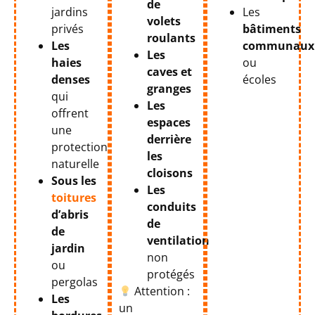
de
jardins
Les
volets
privés
bâtiments
roulants
Les
communaux
Les
haies
ou
caves et
denses
écoles
granges
qui
Les
offrent
espaces
une
derrière
protection
les
naturelle
cloisons
Sous les
Les
toitures
conduits
d’abris
de
de
ventilation
jardin
non
ou
protégés
pergolas
Attention :
Les
un