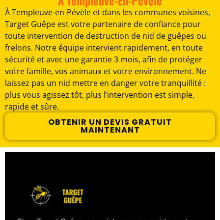
À Templeuve-En-Pévèle
À Templeuve-en-Pévèle et dans les communes voisines,
Target Guêpe est votre partenaire de confiance pour
toute intervention de destruction de nid de guêpes ou
frelons. Notre équipe intervient rapidement, en toute
sécurité et avec une garantie 3 mois, afin de protéger
votre famille, vos animaux et votre environnement. Ne
laissez pas un nid mettre en danger votre tranquillité :
plus vous agissez tôt, plus l’intervention est simple,
rapide et sûre.
OBTENIR UN DEVIS GRATUIT
MAINTENANT