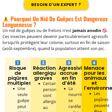
BESOIN D'UN EXPERT ?
Pourquoi Un Nid De Guêpes Est Dangereux
Longuenesse ?
Un nid de guêpes ou de frelons n’est
jamais anodin
.
Ces insectes peuvent devenir particulièrement agressifs
lorsqu’ils protègent leur colonie, surtout en fin de saison
(août-septembre), quand la population atteint son pic.
Risque
Réactions
Agressivité
Menace
de
allergiques
accrue
pour les
piqûres
graves
en fin
animaux
multiples
d’été
et
Certaines
l’environ
Une
La
personnes
Les
seule
nourriture
sont
piqûres
guêpe
se
allergiques
peuvent
peut
raréfie
au
être