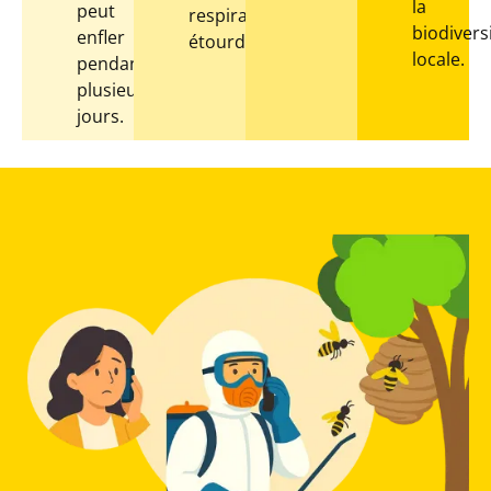
la
peut
respiratoires,
biodivers
enfler
étourdissements.
locale.
pendant
plusieurs
jours.