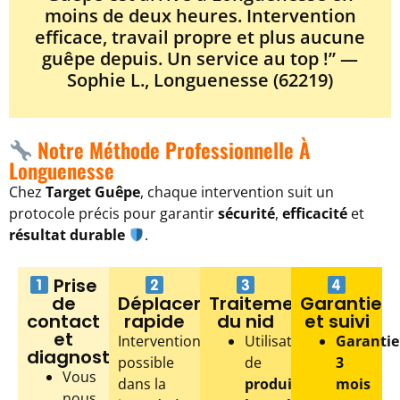
moins de deux heures. Intervention
efficace, travail propre et plus aucune
guêpe depuis. Un service au top !” —
Sophie L., Longuenesse (62219)
Notre Méthode Professionnelle À
Longuenesse
Chez
Target Guêpe
, chaque intervention suit un
protocole précis pour garantir
sécurité
,
efficacité
et
résultat durable
.
Prise
de
Déplacement
Traitement
Garantie
contact
rapide
du nid
et suivi
et
Intervention
Utilisation
Garantie
diagnostic
possible
de
3
Vous
dans la
produits
mois
nous