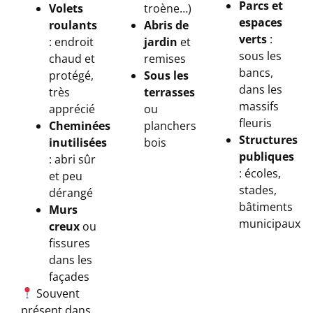
Parcs et
Volets
troène…)
espaces
roulants
Abris de
verts
:
: endroit
jardin
et
sous les
chaud et
remises
bancs,
protégé,
Sous les
dans les
très
terrasses
massifs
apprécié
ou
fleuris
Cheminées
planchers
Structures
inutilisées
bois
publiques
: abri sûr
: écoles,
et peu
stades,
dérangé
bâtiments
Murs
municipaux
creux
ou
fissures
dans les
façades
Souvent
présent dans