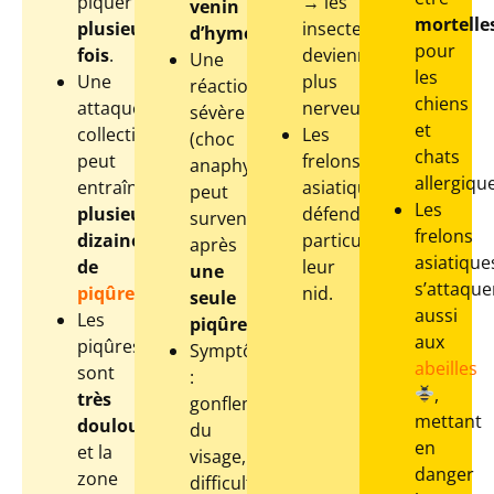
piquer
→ les
venin
mortelle
plusieurs
insectes
d’hyménoptères
.
pour
fois
.
deviennent
Une
les
Une
plus
réaction
chiens
attaque
nerveux.
sévère
et
collective
Les
(choc
chats
peut
frelons
anaphylactique)
allergiqu
entraîner
asiatiques
peut
Les
plusieurs
défendent
survenir
frelons
dizaines
particulièrement
après
asiatique
de
leur
une
s’attaque
piqûres
.
nid.
seule
aussi
Les
piqûre
.
aux
piqûres
Symptômes
abeilles
sont
:
,
très
gonflement
mettant
douloureuses
du
en
et la
visage,
danger
zone
difficultés