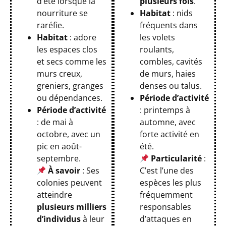
d’été lorsque la
plusieurs fois
.
nourriture se
Habitat
: nids
raréfie.
fréquents dans
Habitat
: adore
les volets
les espaces clos
roulants,
et secs comme les
combles, cavités
murs creux,
de murs, haies
greniers, granges
denses ou talus.
ou dépendances.
Période d’activité
Période d’activité
: printemps à
: de mai à
automne, avec
octobre, avec un
forte activité en
pic en août-
été.
septembre.
Particularité
:
À savoir
: Ses
C’est l’une des
colonies peuvent
espèces les plus
atteindre
fréquemment
plusieurs milliers
responsables
d’individus
à leur
d’attaques en