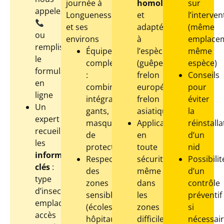
journée à
homologués
sur
appelez
Longuenesse
et
l’interven
et ses
adaptés
(même
ou
environs
à
emplacem
remplissez
Équipement
l’espèce
même
le
complet
(guêpe,
espèce)
formulaire
:
frelon
Conseils
en
combinaison
européen,
pour
ligne
intégrale,
frelon
éviter
Un
gants,
asiatique)
la
expert
masque
Application
réinstalla
recueille
de
en
d’un
les
protection
toute
nid
informations
Respect
sécurité,
Possibilit
clés
:
des
même
d’un
type
zones
dans
contrôle
d’insecte,
sensibles
les
préventif
emplacement,
(écoles,
zones
si
accès
hôpitaux,
difficiles
nécessai