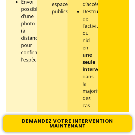
Envoi
espaces
d’accès
possible
publics
Destruction
d’une
de
photo
l’activité
(à
du
distance)
nid
pour
en
confirmer
une
l’espèce
seule
intervention
dans
la
majorité
des
cas
DEMANDEZ VOTRE INTERVENTION
MAINTENANT