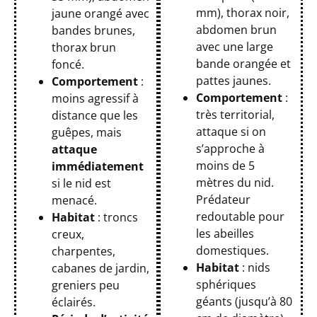
mm), thorax noir,
jaune orangé avec
abdomen brun
bandes brunes,
avec une large
thorax brun
bande orangée et
foncé.
pattes jaunes.
Comportement
:
Comportement
:
moins agressif à
très territorial,
distance que les
attaque si on
guêpes, mais
s’approche à
attaque
moins de 5
immédiatement
mètres du nid.
si le nid est
Prédateur
menacé.
redoutable pour
Habitat
: troncs
les abeilles
creux,
domestiques.
charpentes,
Habitat
: nids
cabanes de jardin,
sphériques
greniers peu
géants (jusqu’à 80
éclairés.