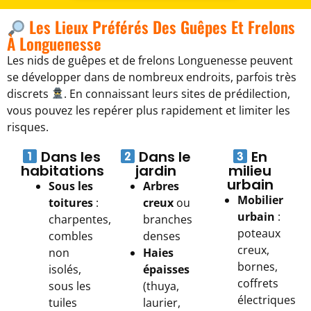
Les Lieux Préférés Des Guêpes Et Frelons
À Longuenesse
Les nids de guêpes et de frelons Longuenesse peuvent
se développer dans de nombreux endroits, parfois très
discrets
. En connaissant leurs sites de prédilection,
vous pouvez les repérer plus rapidement et limiter les
risques.
Dans les
Dans le
En
habitations
jardin
milieu
urbain
Sous les
Arbres
Mobilier
toitures
:
creux
ou
urbain
:
charpentes,
branches
poteaux
combles
denses
creux,
non
Haies
bornes,
isolés,
épaisses
coffrets
sous les
(thuya,
électriques
tuiles
laurier,