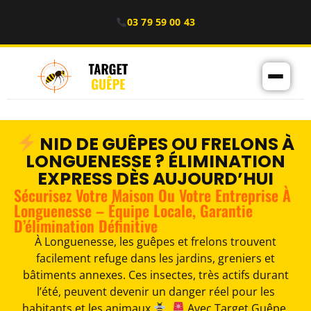
03 79 59 00 43
NID DE GUÊPES OU FRELONS À
LONGUENESSE ? ÉLIMINATION
EXPRESS DÈS AUJOURD’HUI
Sécurisez Votre Maison Ou Votre Entreprise À
Longuenesse – Équipe Locale, Garantie
D’élimination Définitive
À Longuenesse, les guêpes et frelons trouvent
facilement refuge dans les jardins, greniers et
bâtiments annexes. Ces insectes, très actifs durant
l’été, peuvent devenir un danger réel pour les
habitants et les animaux
.
Avec Target Guêpe,