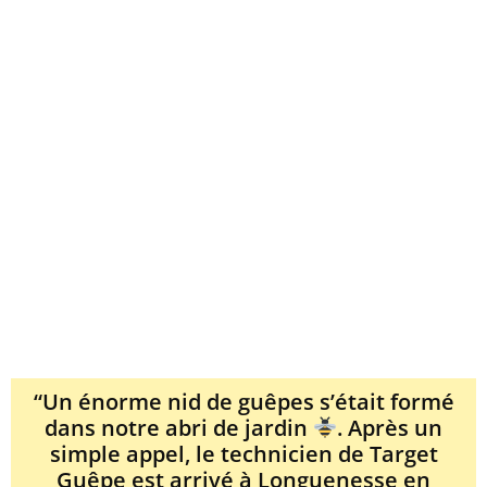
“Un énorme nid de guêpes s’était formé
dans notre abri de jardin
. Après un
simple appel, le technicien de Target
Guêpe est arrivé à Longuenesse en