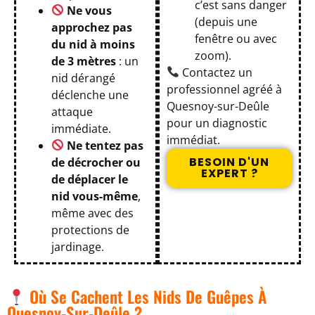
c’est sans danger
Ne vous
(depuis une
approchez pas
fenêtre ou avec
du nid à moins
zoom).
de 3 mètres
: un
Contactez un
nid dérangé
professionnel agréé à
déclenche une
Quesnoy-sur-Deûle
attaque
pour un diagnostic
immédiate.
immédiat.
Ne tentez pas
BESOIN D'UN
de décrocher ou
EXPERT ?
de déplacer le
nid vous-même
,
même avec des
protections de
jardinage.
Où Se Cachent Les Nids De Guêpes À
Quesnoy-Sur-Deûle ?