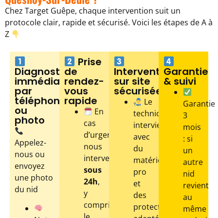
Chez Target Guêpe, chaque intervention suit un
protocole clair, rapide et sécurisé. Voici les étapes de A à
Z
Prise
Diagnostic
de
Intervention
Garantie
immédiat
rendez-
sur site
& suivi
par
vous
sécurisée
téléphone
rapide
Le
Garantie
ou
En
technicien
3
photo
cas
intervient
mois
d’urgence,
avec
: si
Appelez-
nous
du
un
nous ou
intervenons
matériel
autre
envoyez
sous
pro
nid
une photo
24h
,
et
revient
du nid
y
des
au
compris
protections
même
le