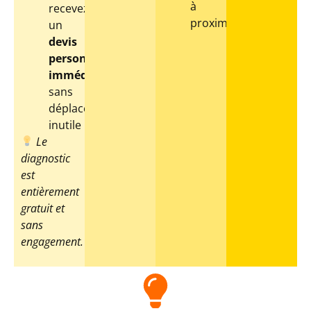
à
recevez
proximité
un
devis
personnalisé
immédiat
,
sans
déplacement
inutile
Le
diagnostic
est
entièrement
gratuit et
sans
engagement.