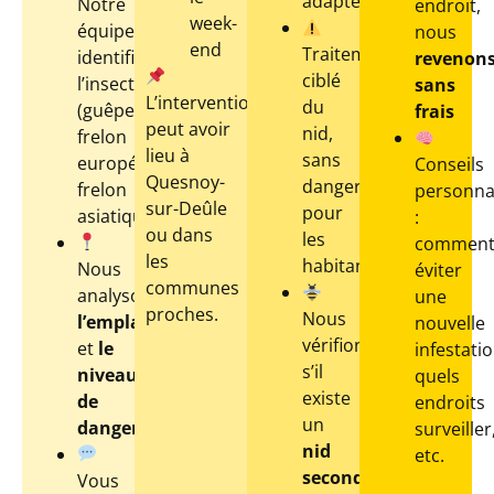
adaptées
Notre
endroit,
week-
équipe
nous
end
Traitement
identifie
revenon
ciblé
l’insecte
sans
L’intervention
du
(guêpe,
frais
peut avoir
nid,
frelon
lieu à
sans
européen,
Conseils
Quesnoy-
danger
frelon
personna
sur-Deûle
pour
asiatique…)
:
ou dans
les
commen
les
habitants
Nous
éviter
communes
analysons
une
proches.
Nous
l’emplacement
nouvelle
vérifions
et
le
infestatio
s’il
niveau
quels
existe
de
endroits
un
danger
surveiller
nid
etc.
secondaire
Vous