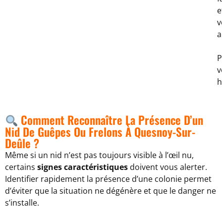
e
v
a
P
v
h
Comment Reconnaître La Présence D’un
Nid De Guêpes Ou Frelons À Quesnoy-Sur-
Deûle ?
Même si un nid n’est pas toujours visible à l’œil nu,
certains
signes caractéristiques
doivent vous alerter.
Identifier rapidement la présence d’une colonie permet
d’éviter que la situation ne dégénère et que le danger ne
s’installe.