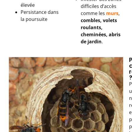
élevée
difficiles d’accès
Persistance dans
comme les
murs
,
la poursuite
combles, volets
roulants,
cheminées, abris
de jardin
.
P
u
n
r
e
p
p