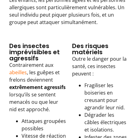
Les enfants, les personnes âgées et les personnes
allergiques sont particulièrement vulnérables. Un
seul individu peut piquer plusieurs fois, et un
groupe peut attaquer simultanément.
Des insectes
Des risques
imprévisibles et
matériels
agressifs
Outre le danger pour la
Contrairement aux
santé, ces insectes
abeilles
, les guêpes et
peuvent :
frelons deviennent
Fragiliser les
extrêmement agressifs
boiseries en
lorsqu’ils se sentent
creusant pour
menacés ou que leur
agrandir leur nid.
nid est approché.
Dégrader les
Attaques groupées
câbles électriques
possibles
et isolations.
Vitesse de réaction
Infester des zones