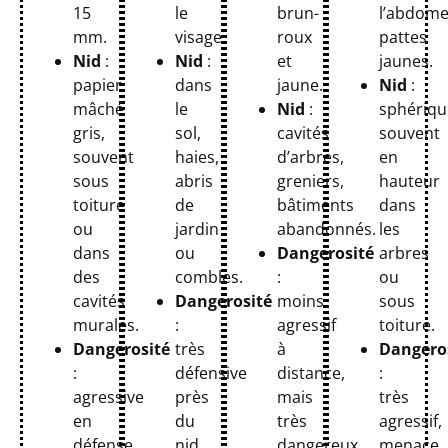
15
le
l’abdome
brun-
mm.
visage.
pattes
roux
Nid
:
Nid
:
jaunes.
et
papier
dans
Nid
:
jaune.
mâché
le
sphériqu
Nid
:
gris,
sol,
souvent
cavités
souvent
haies,
en
d’arbres,
sous
abris
hauteur
greniers,
toiture
de
dans
bâtiments
ou
jardin
les
abandonnés.
dans
ou
arbres
Dangerosité
des
combles.
ou
:
cavités
Dangerosité
sous
moins
murales.
:
toiture.
agressif
Dangerosité
très
Dangero
à
:
défensive
:
distance,
agressive
près
très
mais
en
du
agressif,
très
défense,
nid,
menace
dangereux