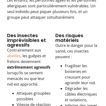
Les enfants, les personnes âgées et les personnes
allergiques sont particulièrement vulnérables. Un
seul individu peut piquer plusieurs fois, et un
groupe peut attaquer simultanément.
Des insectes
Des risques
imprévisibles et
matériels
agressifs
Outre le danger pour la
Contrairement aux
santé, ces insectes
abeilles
, les guêpes et
peuvent :
frelons deviennent
Fragiliser les
extrêmement agressifs
boiseries en
lorsqu’ils se sentent
creusant pour
menacés ou que leur
agrandir leur nid.
nid est approché.
Dégrader les
Attaques groupées
câbles électriques
possibles
et isolations.
Vitesse de réaction
Infester des zones