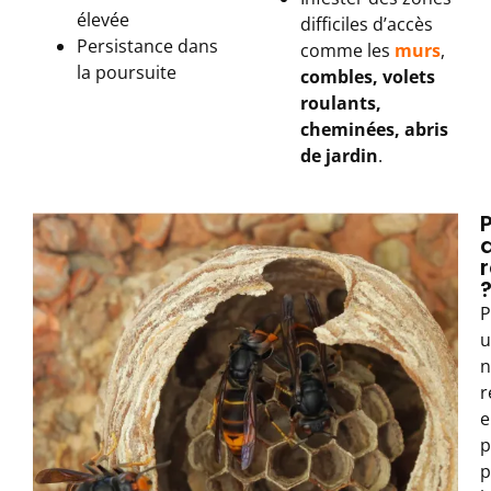
élevée
difficiles d’accès
Persistance dans
comme les
murs
,
la poursuite
combles, volets
roulants,
cheminées, abris
de jardin
.
P
u
n
r
e
p
p