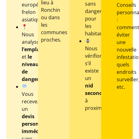
lieu à
sans
européen,
Conseils
Ronchin
danger
frelon
personna
ou dans
pour
asiatique…)
:
les
les
commen
communes
habitants
Nous
éviter
proches.
analysons
une
Nous
l’emplacement
nouvelle
vérifions
et
le
infestatio
s’il
niveau
quels
existe
de
endroits
un
danger
surveiller
nid
etc.
secondaire
Vous
à
recevez
proximité
un
devis
personnalisé
immédiat
,
sans