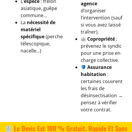
L’
espèce
: frelon
agence
asiatique, guêpe
d’organiser
commune…
l’intervention (sauf
La
nécessité de
si vous avez laissé
matériel
traîner).
spécifique
(perche
Copropriété
:
télescopique,
prévenez le syndic
nacelle…)
pour une prise en
charge collective.
Assurance
habitation
:
certaines couvrent
les frais de
désinsectisation →
pensez à vérifier
votre contrat.
Le Devis Est 100 % Gratuit, Rapide Et Sans