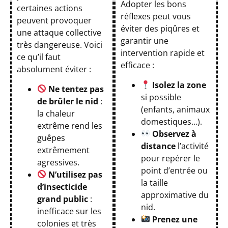
Adopter les bons
certaines actions
réflexes peut vous
peuvent provoquer
éviter des piqûres et
une attaque collective
garantir une
très dangereuse. Voici
intervention rapide et
ce qu’il faut
efficace :
absolument éviter :
Isolez la zone
Ne tentez pas
si possible
de brûler le nid
:
(enfants, animaux
la chaleur
domestiques…).
extrême rend les
Observez à
guêpes
distance
l’activité
extrêmement
pour repérer le
agressives.
point d’entrée ou
N’utilisez pas
la taille
d’insecticide
approximative du
grand public
:
nid.
inefficace sur les
Prenez une
colonies et très