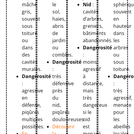
mâché
le
sphériqu
Nid
:
gris,
sol,
souvent
cavités
souvent
haies,
en
d’arbres,
sous
abris
hauteur
greniers,
toiture
de
dans
bâtiments
ou
jardin
les
abandonnés.
dans
ou
arbres
Dangerosité
des
combles.
ou
:
cavités
Dangerosité
sous
moins
murales.
:
toiture.
agressif
Dangerosité
très
Dangero
à
:
défensive
:
distance,
agressive
près
très
mais
en
du
agressif,
très
défense,
nid,
menace
dangereux
piqûres
piqûres
pour
si le
multiples
douloureuses.
les
nid
possibles.
Découvrir
abeilles
est
En
la
locales
menacé.