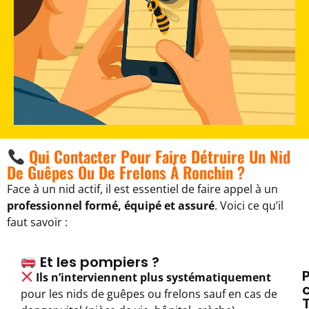
Qui Contacter Pour Faire Détruire Un Nid
De Guêpes Ou De Frelons À Ronchin ?
Face à un nid actif, il est essentiel de faire appel à un
professionnel formé, équipé et assuré
. Voici ce qu’il
faut savoir :
Et les pompiers ?
Ils n’interviennent plus systématiquement
c
pour les nids de guêpes ou frelons sauf en cas de