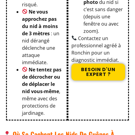
photo
du nid si
risqué.
c’est sans danger
Ne vous
(depuis une
approchez pas
fenêtre ou avec
du nid à moins
zoom).
de 3 mètres
: un
Contactez un
nid dérangé
professionnel agréé à
déclenche une
Ronchin pour un
attaque
diagnostic immédiat.
immédiate.
BESOIN D'UN
Ne tentez pas
EXPERT ?
de décrocher ou
de déplacer le
nid vous-même
,
même avec des
protections de
jardinage.
Où Se Cachent Les Nids De Guêpes À