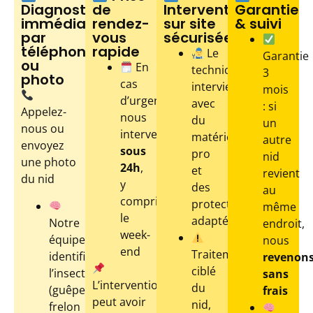
Diagnostic
de
Intervention
Garantie
immédiat
rendez-
sur site
& suivi
par
vous
sécurisée
téléphone
rapide
Le
Garantie
ou
En
technicien
3
photo
cas
intervient
mois
d’urgence,
avec
: si
Appelez-
nous
du
un
nous ou
intervenons
matériel
autre
envoyez
sous
pro
nid
une photo
24h
,
et
revient
du nid
y
des
au
compris
protections
même
le
adaptées
Notre
endroit,
week-
équipe
nous
end
Traitement
identifie
revenon
ciblé
l’insecte
sans
L’intervention
du
(guêpe,
frais
peut avoir
nid,
frelon