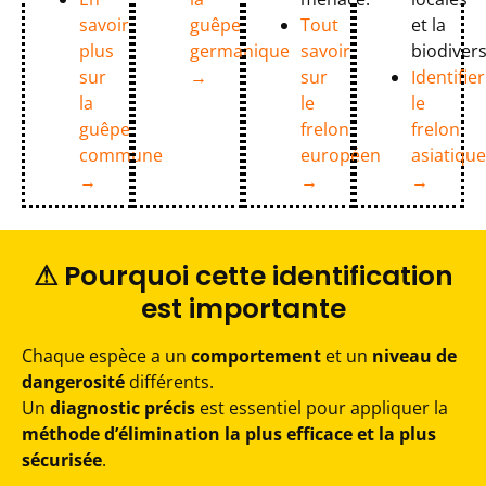
savoir
guêpe
et la
Tout
plus
germanique
biodivers
savoir
sur
→
Identifier
sur
la
le
le
guêpe
frelon
frelon
commune
asiatique
européen
→
→
→
⚠ Pourquoi cette identification
est importante
Chaque espèce a un
comportement
et un
niveau de
dangerosité
différents.
Un
diagnostic précis
est essentiel pour appliquer la
méthode d’élimination la plus efficace et la plus
sécurisée
.