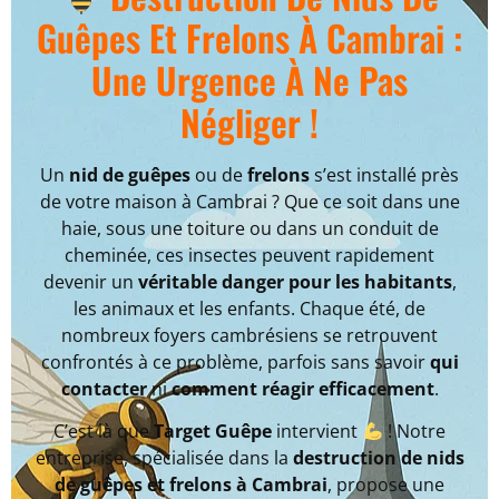
Guêpes Et Frelons À Cambrai :
Une Urgence À Ne Pas
Négliger !
Un
nid de guêpes
ou de
frelons
s’est installé près
de votre maison à Cambrai ? Que ce soit dans une
haie, sous une toiture ou dans un conduit de
cheminée, ces insectes peuvent rapidement
devenir un
véritable danger pour les habitants
,
les animaux et les enfants. Chaque été, de
nombreux foyers cambrésiens se retrouvent
confrontés à ce problème, parfois sans savoir
qui
contacter
ni
comment réagir efficacement
.
C’est là que
Target Guêpe
intervient
! Notre
entreprise, spécialisée dans la
destruction de nids
de guêpes et frelons à Cambrai
, propose une