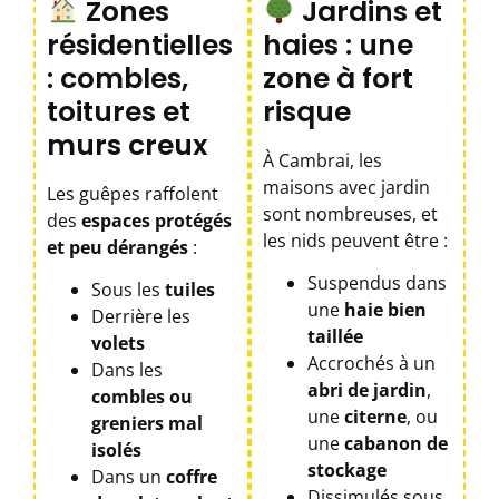
Zones
Jardins et
résidentielles
haies : une
: combles,
zone à fort
toitures et
risque
murs creux
À Cambrai, les
maisons avec jardin
Les guêpes raffolent
sont nombreuses, et
des
espaces protégés
les nids peuvent être :
et peu dérangés
:
Suspendus dans
Sous les
tuiles
une
haie bien
Derrière les
taillée
volets
Accrochés à un
Dans les
abri de jardin
,
combles ou
une
citerne
, ou
greniers mal
une
cabanon de
isolés
stockage
Dans un
coffre
Dissimulés sous