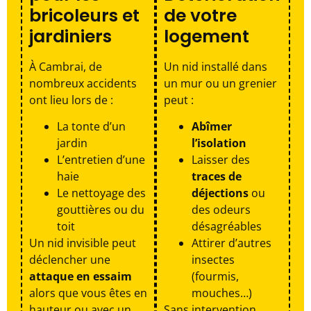
bricoleurs et
de votre
jardiniers
logement
À Cambrai, de
Un nid installé dans
nombreux accidents
un mur ou un grenier
ont lieu lors de :
peut :
La tonte d’un
Abîmer
jardin
l’isolation
L’entretien d’une
Laisser des
haie
traces de
Le nettoyage des
déjections
ou
gouttières ou du
des odeurs
toit
désagréables
Un nid invisible peut
Attirer d’autres
déclencher une
insectes
attaque en essaim
(fourmis,
alors que vous êtes en
mouches…)
hauteur ou avec un
Sans intervention