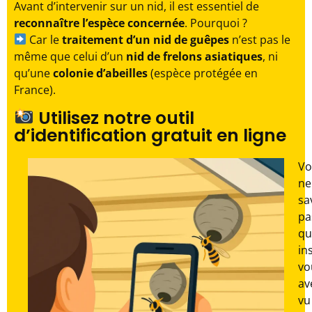
Avant d’intervenir sur un nid, il est essentiel de
reconnaître l’espèce concernée
. Pourquoi ?
Car le
traitement d’un nid de guêpes
n’est pas le
même que celui d’un
nid de frelons asiatiques
, ni
qu’une
colonie d’abeilles
(espèce protégée en
France).
Utilisez notre outil
d’identification gratuit en ligne
Vo
ne
sa
pa
qu
in
vo
av
vu