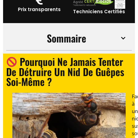
Prix transparents
Techniciens Certifiés
Sommaire
Pourquoi Ne Jamais Tenter
De Détruire Un Nid De Guêpes
Soi-Même ?
Fa
à
un
ni
su
so