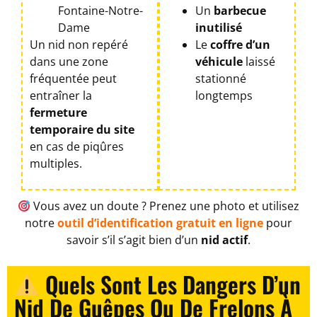
Fontaine-Notre-
Un
barbecue
Dame
inutilisé
Un nid non repéré
Le
coffre d’un
dans une zone
véhicule
laissé
fréquentée peut
stationné
entraîner la
longtemps
fermeture
temporaire du site
en cas de piqûres
multiples.
Vous avez un doute ? Prenez une photo et utilisez
notre
outil d’identification gratuit en ligne
pour
savoir s’il s’agit bien d’un
nid actif
.
Quels Sont Les Dangers D’un
Nid De Guêpes Ou De Frelons À