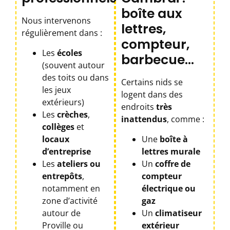
boîte aux
Nous intervenons
lettres,
régulièrement dans :
compteur,
Les
écoles
barbecue…
(souvent autour
des toits ou dans
Certains nids se
les jeux
logent dans des
extérieurs)
endroits
très
Les
crèches
,
inattendus
, comme :
collèges
et
locaux
Une
boîte à
d’entreprise
lettres murale
Les
ateliers ou
Un
coffre de
entrepôts
,
compteur
notamment en
électrique ou
zone d’activité
gaz
autour de
Un
climatiseur
Proville ou
extérieur