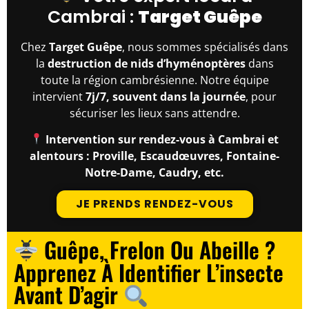
Cambrai :
Target Guêpe
Chez
Target Guêpe
, nous sommes spécialisés dans
la
destruction de nids d’hyménoptères
dans
toute la région cambrésienne. Notre équipe
intervient
7j/7, souvent dans la journée
, pour
sécuriser les lieux sans attendre.
Intervention sur rendez-vous à Cambrai et
alentours : Proville, Escaudœuvres, Fontaine-
Notre-Dame, Caudry, etc.
JE PRENDS RENDEZ-VOUS
Guêpe, Frelon Ou Abeille ?
Apprenez À Identifier L’insecte
Avant D’agir