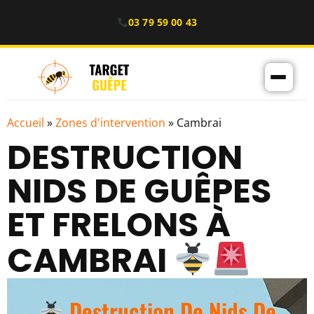
03 79 59 00 43
Accueil
»
Zones d'intervention
»
Cambrai
DESTRUCTION
NIDS DE GUÊPES
ET FRELONS À
CAMBRAI
Destruction De Nids De