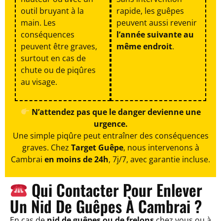
outil bruyant à la
rapide, les guêpes
main. Les
peuvent aussi revenir
conséquences
l’année suivante au
peuvent être graves,
même endroit
.
surtout en cas de
chute ou de piqûres
au visage.
N’attendez pas que le danger devienne une
urgence.
Une simple piqûre peut entraîner des conséquences
graves. Chez
Target Guêpe
, nous intervenons à
Cambrai
en moins de 24h
, 7j/7, avec garantie incluse.
Qui Contacter Pour Enlever
Un Nid De Guêpes À Cambrai ?
En cas de
nid de guêpes ou de frelons
chez vous ou à