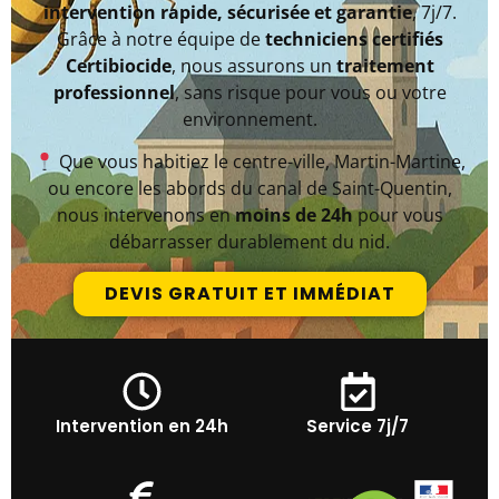
intervention rapide, sécurisée et garantie
, 7j/7.
Grâce à notre équipe de
techniciens certifiés
Certibiocide
, nous assurons un
traitement
professionnel
, sans risque pour vous ou votre
environnement.
Que vous habitiez le centre-ville, Martin-Martine,
ou encore les abords du canal de Saint-Quentin,
nous intervenons en
moins de 24h
pour vous
débarrasser durablement du nid.
DEVIS GRATUIT ET IMMÉDIAT
Intervention en 24h
Service 7j/7