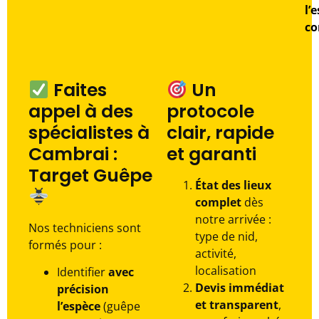
l’
co
Faites
Un
appel à des
protocole
spécialistes à
clair, rapide
Cambrai :
et garanti
Target Guêpe
État des lieux
complet
dès
notre arrivée :
Nos techniciens sont
type de nid,
formés pour :
activité,
localisation
Identifier
avec
Devis immédiat
précision
et transparent
,
l’espèce
(guêpe