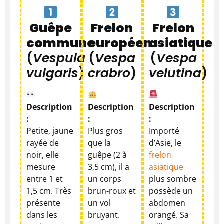
Guêpe
Frelon
Frelon
commune
européen
asiatique
(
Vespula
(
Vespa
(
Vespa
vulgaris
)
crabro
)
velutina
)
Description
Description
Description
:
:
:
Petite, jaune
Plus gros
Importé
rayée de
que la
d’Asie, le
noir, elle
guêpe (2 à
frelon
mesure
3,5 cm), il a
asiatique
entre 1 et
un corps
plus sombre
1,5 cm. Très
brun-roux et
possède un
présente
un vol
abdomen
dans les
bruyant.
orangé. Sa