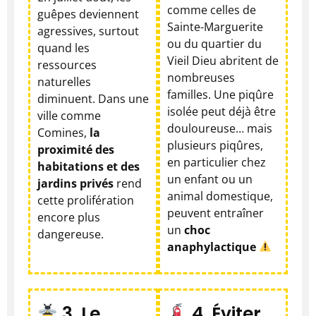
comme celles de
guêpes deviennent
Sainte-Marguerite
agressives, surtout
ou du quartier du
quand les
Vieil Dieu abritent de
ressources
nombreuses
naturelles
familles. Une piqûre
diminuent. Dans une
isolée peut déjà être
ville comme
douloureuse… mais
Comines,
la
plusieurs piqûres,
proximité des
en particulier chez
habitations et des
un enfant ou un
jardins privés
rend
animal domestique,
cette prolifération
peuvent entraîner
encore plus
un
choc
dangereuse.
anaphylactique
3. Le
4. Éviter