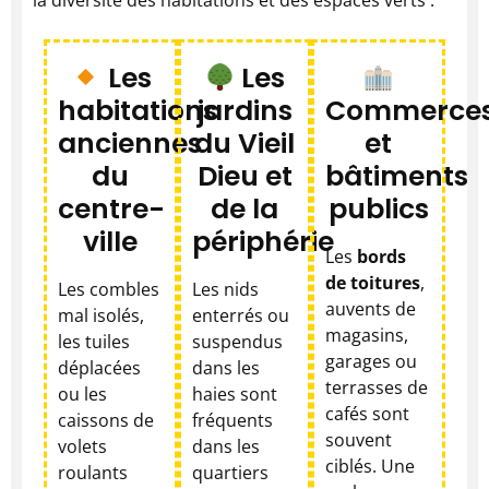
Les
Les
habitations
jardins
Commerce
anciennes
du Vieil
et
du
Dieu et
bâtiments
centre-
de la
publics
ville
périphérie
Les
bords
de toitures
,
Les combles
Les nids
auvents de
mal isolés,
enterrés ou
magasins,
les tuiles
suspendus
garages ou
déplacées
dans les
terrasses de
ou les
haies sont
cafés sont
caissons de
fréquents
souvent
volets
dans les
ciblés. Une
roulants
quartiers