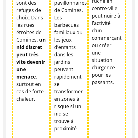
ruche en
sont des
pavillonnaires
centre-ville
refuges de
de Comines.
peut nuire à
choix. Dans
Les
l’activité
les rues
barbecues
d’un
étroites de
familiaux ou
commerçant
Comines,
un
les jeux
ou créer
nid discret
d’enfants
une
peut très
dans les
situation
vite devenir
jardins
d’urgence
une
peuvent
pour les
menace
,
rapidement
passants.
surtout en
se
cas de forte
transformer
chaleur.
en zones à
risque si un
nid se
trouve à
proximité.