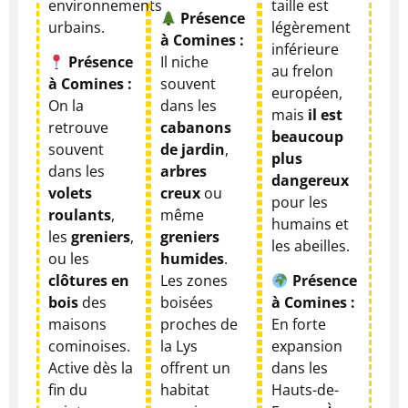
environnements
taille est
Présence
urbains.
légèrement
à Comines :
inférieure
Présence
Il niche
au frelon
à Comines :
souvent
européen,
On la
dans les
mais
il est
retrouve
cabanons
beaucoup
souvent
de jardin
,
plus
dans les
arbres
dangereux
volets
creux
ou
pour les
roulants
,
même
humains et
les
greniers
,
greniers
les abeilles.
ou les
humides
.
clôtures en
Les zones
Présence
bois
des
boisées
à Comines :
maisons
proches de
En forte
cominoises.
la Lys
expansion
Active dès la
offrent un
dans les
fin du
habitat
Hauts-de-