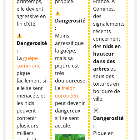
printemps,
propice.
France. À
elle devient
Comines,
agressive en
des
Dangerosité
fin d’été.
signalements
:
récents
Moins
concernent
Dangerosité
agressif que
des
nids en
:
la guêpe,
hauteur
La
guêpe
mais sa
dans des
commune
piqûre est
arbres
ou
pique
très
sous des
facilement si
douloureuse.
toitures en
elle se sent
Le
frelon
bordure de
menacée, et
européen
ville.
les nids
peut devenir
peuvent
dangereux
contenir
s’il se sent
Dangerosité
plusieurs
acculé.
:
milliers
Pique en