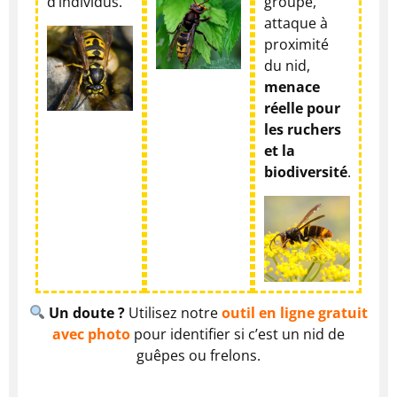
d’individus.
groupe,
attaque à
proximité
du nid,
menace
réelle pour
les ruchers
et la
biodiversité
.
Un doute ?
Utilisez notre
outil en ligne gratuit
avec photo
pour identifier si c’est un nid de
guêpes ou frelons.