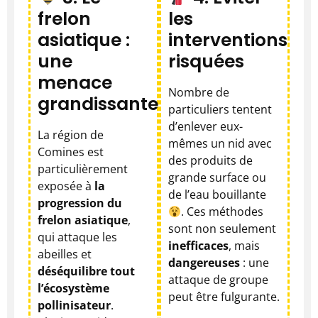
frelon
les
asiatique :
interventions
une
risquées
menace
Nombre de
grandissante
particuliers tentent
d’enlever eux-
La région de
mêmes un nid avec
Comines est
des produits de
particulièrement
grande surface ou
exposée à
la
de l’eau bouillante
progression du
. Ces méthodes
frelon asiatique
,
sont non seulement
qui attaque les
inefficaces
, mais
abeilles et
dangereuses
: une
déséquilibre tout
attaque de groupe
l’écosystème
peut être fulgurante.
pollinisateur
.