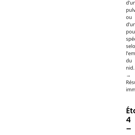
d’u
pul
ou
d’u
pou
spé
sel
l’e
du
nid.
→
Rés
imm
Ét
4
–