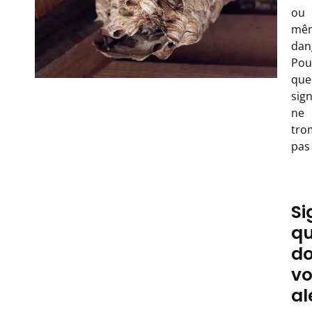
ou
mê
dan
Pou
que
sig
ne
tro
pas
Si
qu
do
v
al