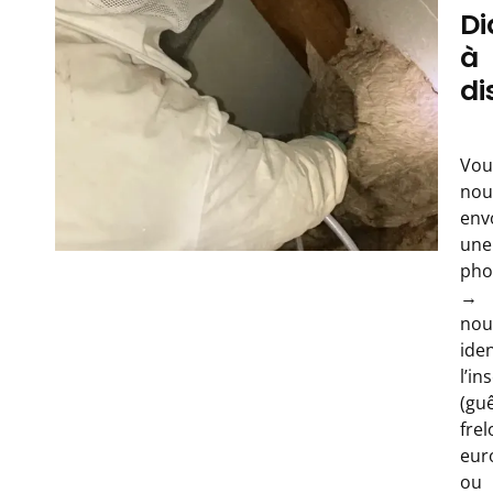
Di
à
di
Vou
nou
env
une
pho
→
nou
iden
l’in
(gu
frel
eur
ou