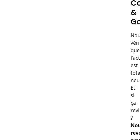
Co
&
Ga
Nou
véri
que
l’ac
est
tot
neut
Et
si
ça
rev
?
No
rev