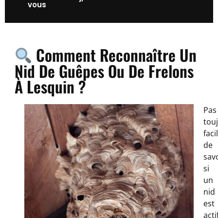
vous
Comment Reconnaître Un
Nid De Guêpes Ou De Frelons
À Lesquin ?
Pas
tou
faci
de
sav
si
un
nid
est
acti