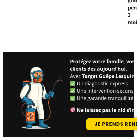
gra
pen
3
moi
Protégez votre famille, vos
clients dès aujourd’hui.
Avec
Target Guêpe Lesquin
,
Un diagnostic express
Une intervention sécurisé
Une garantie tranquillité
Ne laissez pas le nid s’ins
JE PRENDS RE