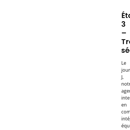
Ét
3
–
Tr
sé
Le
jou
J,
not
age
inte
en
com
inté
équ