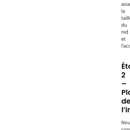
asia
la
taill
du
nid
et
l’ac
Ét
2
–
Pl
d
l’
Nou
con