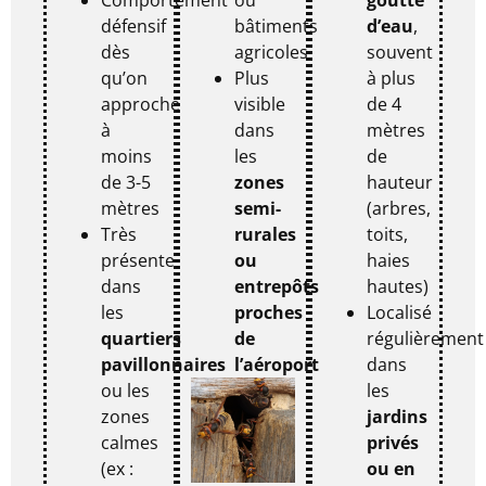
défensif
bâtiments
d’eau
,
dès
agricoles
souvent
qu’on
Plus
à plus
approche
visible
de 4
à
dans
mètres
moins
les
de
de 3-5
zones
hauteur
mètres
semi-
(arbres,
Très
rurales
toits,
présente
ou
haies
dans
entrepôts
hautes)
les
proches
Localisé
quartiers
de
régulièrement
pavillonnaires
l’aéroport
dans
ou les
les
zones
jardins
calmes
privés
(ex :
ou en