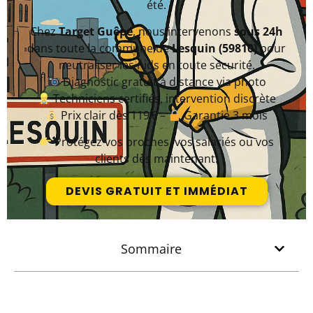
été.
Chez
Target Guêpe
, nous intervenons
sous 24h
dans toute la commune de
Lesquin (59810)
pour
neutraliser les nids en toute sécurité.
Diagnostic gratuit à distance via photo
Techniciens certifiés, intervention discrète
Prix clair dès 119 € –
Garantie 3 mois
Protégez vos proches, vos salariés ou vos
clients dès maintenant.
DEVIS GRATUIT ET IMMÉDIAT
Sommaire