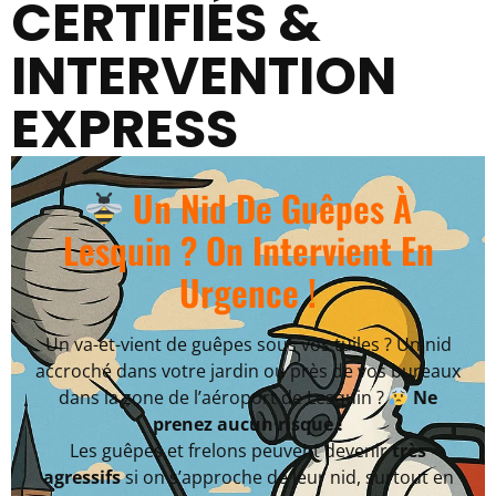
CERTIFIÉS &
INTERVENTION
EXPRESS
Un Nid De Guêpes À
Lesquin ? On Intervient En
Urgence !
Un va-et-vient de guêpes sous vos tuiles ? Un nid
accroché dans votre jardin ou près de vos bureaux
dans la zone de l’aéroport de Lesquin ?
Ne
prenez aucun risque !
Les guêpes et frelons peuvent devenir
très
agressifs
si on s’approche de leur nid, surtout en