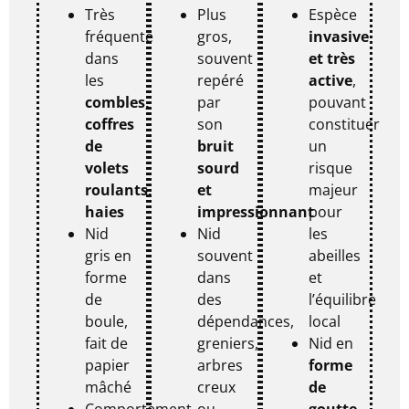
Très
Plus
Espèce
fréquente
gros,
invasive
dans
souvent
et très
les
repéré
active
,
combles,
par
pouvant
coffres
son
constituer
de
bruit
un
volets
sourd
risque
roulants,
et
majeur
haies
impressionnant
pour
Nid
Nid
les
gris en
souvent
abeilles
forme
dans
et
de
des
l’équilibre
boule,
dépendances,
local
fait de
greniers,
Nid en
papier
arbres
forme
mâché
creux
de
Comportement
ou
goutte